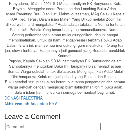
Banyudono, 19 Juni 2021 SD Muhammadiyah PK Banyudono Kab.
Boyolali Menggelar acara Parenting dan Lonching Buku Adab.
acara Parenting Diisi Oleh Ust. Mahmuduzzaman, MAg Selaku Kepala
KUA Kec. Teras. Dalam isian Materi Yang Diikuti melalui Zoom Ini
diikuti wali murid mengatakan” Adab adalah tatakrama Norma tuntunan
Rasulullah. Pahala Yang besar bagi yang menunaikannya. Namun
Seiring perkembangan jaman mulai ditinggalkan. dan ini sangat
memprihatinkan. untuk itu kami mengapresiasi terbitnya buku Adab
Dalam Islam ini. mari semua mendukung, guru melakukan, Orang tua
jua, siswa tentunya. Harapannya jadi generasi yang Beradab. berakhlak
Karimah.
Pujiono, Kepala Sekolah SD Muhammadiyah PK Banyudono dalam
Sambutannya menuturkan Buku Ini Harapanya bisa menjadi acuan
Semua Warga sekolah untuk dibiasakan. Menghujamkan Adab Mulai
Dini harapanya Kelak menjadi pribadi yang Sholeh dan Sholeha.
Buku setebal 156 ini tak akan berarti bila tanpa pengamalan dari semua
warga sekolah dengan mengucap bismillahirohmanirohim buku adab
dalam islam kami luncurkan semoga bermanfaat bagi umat.
Post
DONASI PALESTINA
Akhirussanah Angkatan Ke 8
navigation
Leave a Comment