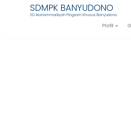
SDMPK BANYUDONO
(0276) 327382
sdmuhpkbanyudono@gmail.
SD Muhammadiyah Program Khusus Banyudono
Skip
to
Profil
G
content