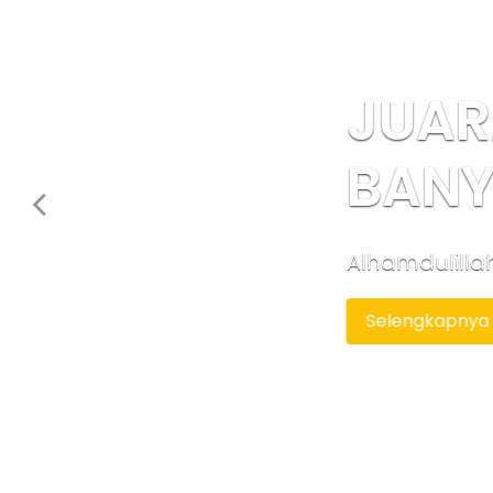
JUARA UMUM
BANYUDONO
Alhamdulillah SD Muhammadiya
Selengkapnya