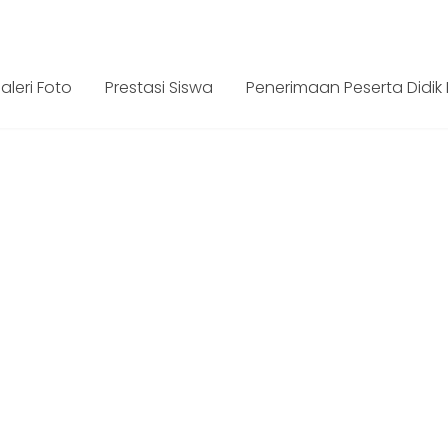
com
aleri Foto
Prestasi Siswa
Penerimaan Peserta Didik