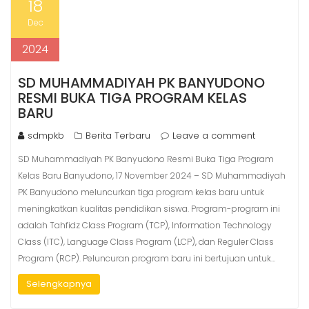
18
Dec
2024
SD MUHAMMADIYAH PK BANYUDONO
RESMI BUKA TIGA PROGRAM KELAS
BARU
sdmpkb
Berita Terbaru
Leave a comment
SD Muhammadiyah PK Banyudono Resmi Buka Tiga Program
Kelas Baru Banyudono, 17 November 2024 – SD Muhammadiyah
PK Banyudono meluncurkan tiga program kelas baru untuk
meningkatkan kualitas pendidikan siswa. Program-program ini
adalah Tahfidz Class Program (TCP), Information Technology
Class (ITC), Language Class Program (LCP), dan Reguler Class
Program (RCP). Peluncuran program baru ini bertujuan untuk…
Selengkapnya