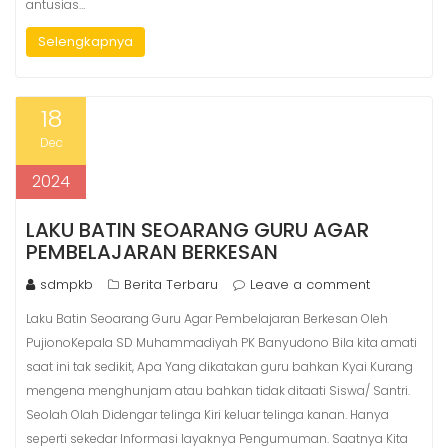
antusias…
Selengkapnya
18
Dec
2024
LAKU BATIN SEOARANG GURU AGAR
PEMBELAJARAN BERKESAN
sdmpkb
Berita Terbaru
Leave a comment
Laku Batin Seoarang Guru Agar Pembelajaran Berkesan Oleh
PujionoKepala SD Muhammadiyah PK Banyudono Bila kita amati
saat ini tak sedikit, Apa Yang dikatakan guru bahkan Kyai Kurang
mengena menghunjam atau bahkan tidak ditaati Siswa/ Santri.
Seolah Olah Didengar telinga Kiri keluar telinga kanan. Hanya
seperti sekedar Informasi layaknya Pengumuman. Saatnya Kita