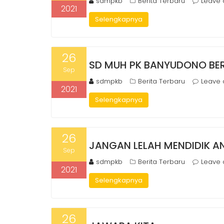
sdmpkb
Berita Terbaru
Leave
2021
Selengkapnya
26
SD MUH PK BANYUDONO BE
Sep
sdmpkb
Berita Terbaru
Leave
2021
Selengkapnya
26
JANGAN LELAH MENDIDIK A
Sep
sdmpkb
Berita Terbaru
Leave
2021
Selengkapnya
26