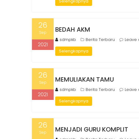
Selengkapnya
26
BEDAH AKM
Sep
sdmpkb
Berita Terbaru
Leave
2021
Selengkapnya
26
MEMULIAKAN TAMU
Sep
sdmpkb
Berita Terbaru
Leave
2021
Selengkapnya
26
MENJADI GURU KOMPLIT
Sep