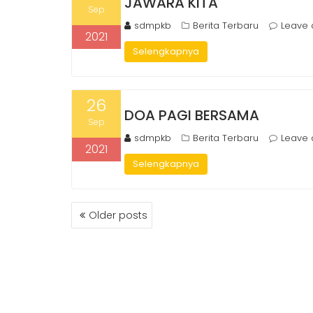
JAWARA KITA
Sep
sdmpkb
Berita Terbaru
Leave
2021
Selengkapnya
26
DOA PAGI BERSAMA
Sep
sdmpkb
Berita Terbaru
Leave
2021
Selengkapnya
POSTS
Older posts
NAVIGATION