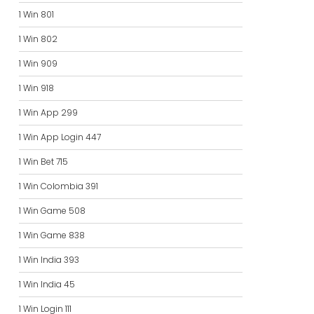
1 Win 801
1 Win 802
1 Win 909
1 Win 918
1 Win App 299
1 Win App Login 447
1 Win Bet 715
1 Win Colombia 391
1 Win Game 508
1 Win Game 838
1 Win India 393
1 Win India 45
1 Win Login 111