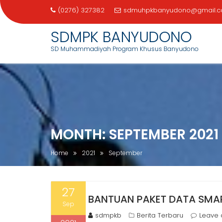
(0276) 327382
sdmuhpkbanyudono@gmail.
SDMPK BANYUDONO
SD Muhammadiyah Program Khusus Banyudono
Skip
to
content
MONTH:
SEPTEMBER 2021
Home
2021
September
27
BANTUAN PAKET DATA SMA
Sep
sdmpkb
Berita Terbaru
Leave