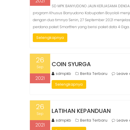
2021
SD MPK BANYUDONO JALIN KERJASAMA DENGA
program Khusus Banyudono Kabupaten Boyolali menjalin
dengan dua timnya Senin, 27 September 2021 menjela
perdana paket Smartfren yang berisi paket data 4 Giga.
Selengkapnya
26
COIN SYURGA
Sep
sdmpkb
Berita Terbaru
Leave
2021
Selengkapnya
26
LATIHAN KEPANDUAN
Sep
sdmpkb
Berita Terbaru
Leave
2021