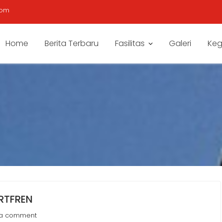
com
Home
Berita Terbaru
Fasilitas
Galeri
Keg
RTFREN
 a comment