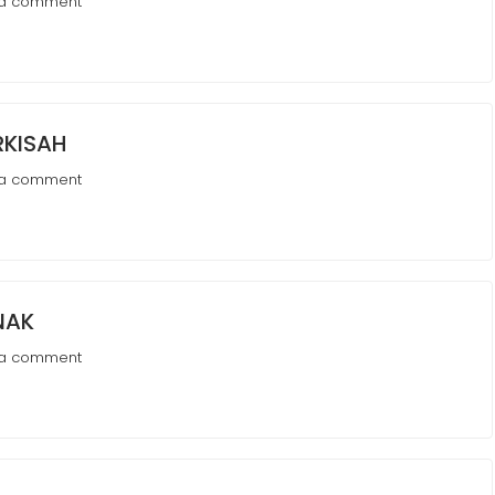
 a comment
RKISAH
 a comment
NAK
 a comment