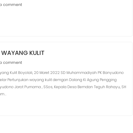
 a comment
 WAYANG KULIT
 a comment
ng Kulit Boyolali, 20 Maret 2022 SD Muhammadiyah PK Banyudono
lar Pertunjukan wayang kulit demgan Dalang Ki Agung Pengging
yudono Jarot Purnama , SSos, Kepala Desa Bemdan Teguh Rahayu, SH
lam…