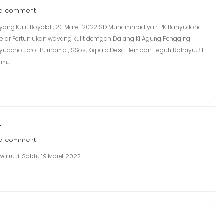
 a comment
ng Kulit Boyolali, 20 Maret 2022 SD Muhammadiyah PK Banyudono
lar Pertunjukan wayang kulit demgan Dalang Ki Agung Pengging
yudono Jarot Purnama , SSos, Kepala Desa Bemdan Teguh Rahayu, SH
lam…
4
 a comment
 ruci. Sabtu 19 Maret 2022