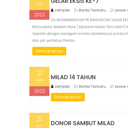
GELAR EKSIS KE-7
Mar
sdmpkb
Berita Terbaru
Leave
2022
SD MUHAMMADIYAH PK BANYUDONO GELAR EKSIS
Banyudono Adakan Eksis ( Ekplorasi Kreasi Seni Islam) 
Sekolah dengan beragam lomba diantaranya Lomba Kalig
dan yel-yel Ketua Panitia…
Selengkapnya
21
MILAD 14 TAHUN
Mar
sdmpkb
Berita Terbaru
Leave
2022
Selengkapnya
21
DONOR SAMBUT MILAD
Mar