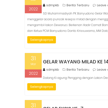
sdmpkb
Berita Terbaru
Leave
2022
SD Muhammadiyah PK Banyudono Gelar Waya
menggelar acara puncak resepsi milad dengan mengge
mengambil lakon Dewaruci. Berkenan Hadir Camat Ban
dan Ketua PCM Banyudono Danto Krissuwarno, MM Da
Selengkapnya
31
GELAR WAYANG MILAD KE 1
Mar
sdmpkb
Berita Terbaru
Leave
2022
Dalang Ki agung Pengging dengan Lakon Dewa
Selengkapnya
31