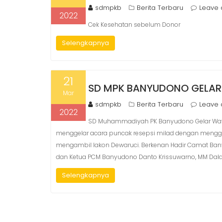
sdmpkb
Berita Terbaru
Leave
2022
Cek Kesehatan sebelum Donor
Selengkapnya
21
SD MPK BANYUDONO GELAR
Mar
sdmpkb
Berita Terbaru
Leave
2022
SD Muhammadiyah PK Banyudono Gelar Waya
menggelar acara puncak resepsi milad dengan mengge
mengambil lakon Dewaruci. Berkenan Hadir Camat Ban
dan Ketua PCM Banyudono Danto Krissuwarno, MM Da
Selengkapnya