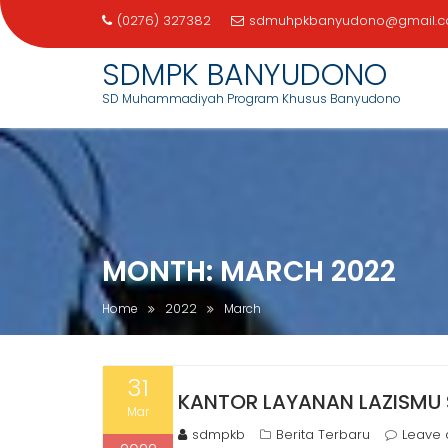
(0276) 327382
sdmuhpkbanyudono@gmail.
SDMPK BANYUDONO
SD Muhammadiyah Program Khusus Banyudono
Skip
to
content
MONTH:
MARCH 2022
Home
2022
March
31
KANTOR LAYANAN LAZISMU
Mar
sdmpkb
Berita Terbaru
Leave