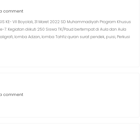
 a comment
 KE- VII Boyolali, 31 Maret 2022 SD Muhammadiyah Program Khusus
ke-7. Kegiatan diikuti 250 Siswa TK/Paud bertempat di Aula dan Aula
rafi, lomba Adzan, lomba Tahfiz quran surat pendek, puisi, Perkusi
 a comment