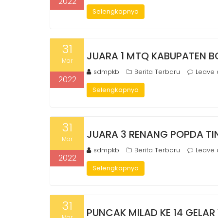
2022
Selengkapnya
31
JUARA 1 MTQ KABUPATEN B
Mar
sdmpkb
Berita Terbaru
Leave
2022
Selengkapnya
31
JUARA 3 RENANG POPDA TI
Mar
sdmpkb
Berita Terbaru
Leave
2022
Selengkapnya
31
PUNCAK MILAD KE 14 GELA
Mar