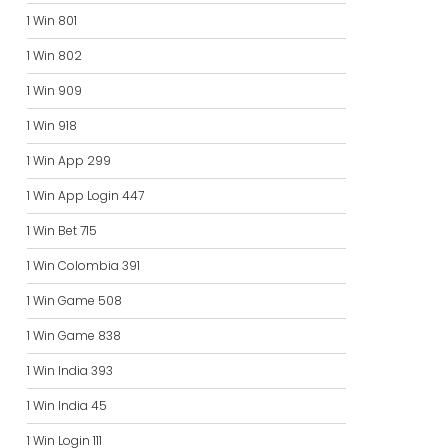
1 Win 801
1 Win 802
1 Win 909
1 Win 918
1 Win App 299
1 Win App Login 447
1 Win Bet 715
1 Win Colombia 391
1 Win Game 508
1 Win Game 838
1 Win India 393
1 Win India 45
1 Win Login 111