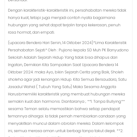
Dengan karakteristik-karakteristik ini, persahabatan mereka tidak
hanya kuat, tetapi juga menjadi contoh nyata bagaimana
hubungan yang sehat dapat terjalin tanpa kekerasan, penuh
rasa hormat, dan empati.
(upacara Bendera Hari Senin, 14 Oktober 2024)*Lima Karakteristik
Persahabatan Sejati* Oleh : Pujiono kepala SD Muh PK Banyudono
Sekolah Adalah Sejarah Hidup Yang tidak bisa dihapus dari
Ingatan, Demikian Kita Sampaikan Saat Upacara Bendera 14
Oktober 2024. maka Ayo, bikin Sejarah Cerita yang Baik, Sholeh
sholeha agar jadi kenangan Hidup. Kita Semua Bersaudara, Satu
Jasadul Wahid ( Tubuh Yang Satu) Maka Sesama Anggota
Harusbmemiliki karakteristik yang membuat hubungan mereka
semakin kuat dan harmonis. Diantaranya ; **1. Tanpa Bullying**
sesama Teman selalu memastikan bahwa setiap pendapat
temannya dihargai. Ia tidak pernah membiarkan candaan yang
menyakitkan muncul dalam obrolan mereka. Dalam kelompok
ini, semua merasa aman untuk berbagi tanpa takut diejek. **2.