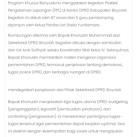
Program Khusus Banyudono mengadakan kegiatan Praktek
Pengalaman Lapangan (PPL) di kantor DPRD Kabupaten Boyolali.
Kegiatan ini diikuti oleh 87 siswa dan 5 guru pendamping,
dipimpin oleh Ketua Panitia Ust Shela Yunitamara.
Rombongan diterima oleh Bapak Khoirudin Muhammad dari
Sekretariat DPRD Boyolali. Kegiatan dibuka dengan sambutan
dari Ust Anik Soffiyati selaku Koordinator Wali Kelas IV. Selanjutnya,
Bapak Khoirudin memberikan materi mengenai organisasi
pemerintahan DPRD, termasuk penjelasan tentang demokrasi,
tugas pokok DPRD, dan berbagai ruangan di DPRD.
mendegrakan penjelasan dari Pihak Sekretariat DPRD Boyolali
Bapak Khoirudin menjelaskan tiga tugas utama DPRD: budgeting
(penganggaran), legislatif (pembuatan peraturan), dan
controlling (pengawasan). Ia menekankan pentingnya tugas-
tugas tersebut agar pemerintahan dapat berjalan optimal. Sesi
ini diakhiri dengan kesempatan bagi siswa untuk mengajukan