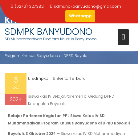
PPL SISWA KELAS IV SD
Skip
(0276) 327382
sdmuhpkbanyudono@gmail.com
MUHAMMADIYAH PROGRAM
to
Whatsapp
KHUSUS BANYUDONO DI DPRD
content
BOYOLALI
SDMPK BANYUDONO
SD Muhammadiyah Program Khusus Banyudono
Home
2024
October
3
Belajar Parlemen Kegiatan PPL Siswa Kelas IV SD Muhammadiyah
Program Khusus Banyudono di DPRD Boyolali
3
sdmpkb
Berita Terbaru
Oct
siswa klas IV Belajar.Parlemen di Gedung DPRD
2024
Kabupaten Boyolali
Belajar Parlemen Kegiatan PPL Siswa Kelas IV SD
Muhammadiyah Program Khusus Banyudono di DPRD Boyolali
Boyolali, 3 Oktober 2024
— Siswa kelas IV SD Muhammadiyah