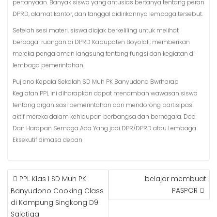
pertanyaan. Banyak siswa yang antusias bertanya tentang peran
DPRD, alamat kantor, dan tanggal didirikannya lembaga tersebut.
Setelah sesi materi, siswa diajak berkeliling untuk melihat
berbagai ruangan di DPRD Kabupaten Boyolali, memberikan
mereka pengalaman langsung tentang fungsi dan kegiatan di
lembaga pemerintahan.
Pujiono Kepala Sekolah SD Muh PK Banyudono Bwrharap
Kegiatan PPL ini diharapkan dapat menambah wawasan siswa
tentang organisasi pemerintahan dan mendorong partisipasi
aktif mereka dalam kehidupan berbangsa dan bernegara. Doa
Dan Harapan Semoga Ada Yang jadi DPR/DPRD atau Lembaga
Eksekutif dimasa depan
POST
PPL Klas I SD Muh PK
belajar membuat
NAVIGATION
PASPOR
Banyudono Cooking Class
di Kampung Singkong D9
Salatiga