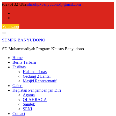
Skip
(0276) 327382
sdmuhpkbanyudono@gmail.com
to
content
Whatsapp
SDMPK BANYUDONO
SD Muhammadiyah Program Khusus Banyudono
Home
Berita Terbaru
Fasilitas
Halaman Luas
Gedung 2 Lantai
Masjid Representatif
Galeri
Kegiatan Pengembangan Diri
Agama
OLAHRAGA
Saintek
SENI
Contact