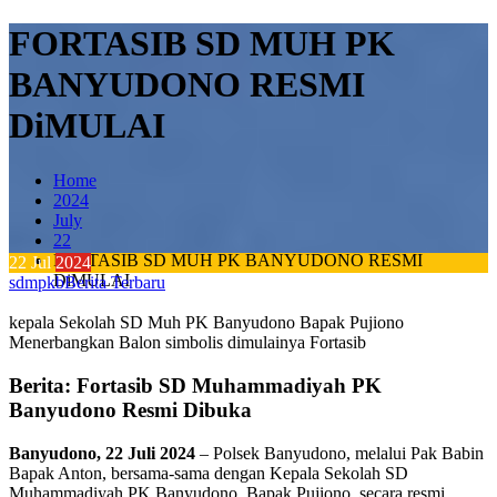
FORTASIB SD MUH PK
BANYUDONO RESMI
DiMULAI
Home
2024
July
22
FORTASIB SD MUH PK BANYUDONO RESMI
22
Jul
2024
DiMULAI
sdmpkb
Berita Terbaru
kepala Sekolah SD Muh PK Banyudono Bapak Pujiono
Menerbangkan Balon simbolis dimulainya Fortasib
Berita: Fortasib SD Muhammadiyah PK
Banyudono Resmi Dibuka
Banyudono, 22 Juli 2024
– Polsek Banyudono, melalui Pak Babin
Bapak Anton, bersama-sama dengan Kepala Sekolah SD
Muhammadiyah PK Banyudono, Bapak Pujiono, secara resmi