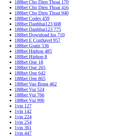
188bet Cho Dien Thoai 170
188bet Cho Dien Thoai 416
188bet Cho Dien Thoai 940
188bet Codes 459
188bet Danhbai123 608
188bet Danhbai123 775
188bet Download Ios 710
188bet E Confiavel 957
188bet Gratis 536
188bet Hiphop 485
188bet Hiphop 8
188bet One 18
188bet One 265
188bet One 642
188bet One 865
188bet Vao Bong 462
188bet Vui 524
188bet Vui 766
188bet Vui 996
1vin 127
1vin 142
1vin 224
1vin 254
1vin 361
1vin 447