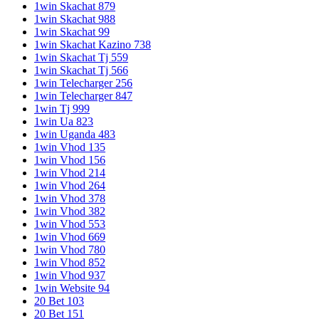
1win Skachat 879
1win Skachat 988
1win Skachat 99
1win Skachat Kazino 738
1win Skachat Tj 559
1win Skachat Tj 566
1win Telecharger 256
1win Telecharger 847
1win Tj 999
1win Ua 823
1win Uganda 483
1win Vhod 135
1win Vhod 156
1win Vhod 214
1win Vhod 264
1win Vhod 378
1win Vhod 382
1win Vhod 553
1win Vhod 669
1win Vhod 780
1win Vhod 852
1win Vhod 937
1win Website 94
20 Bet 103
20 Bet 151