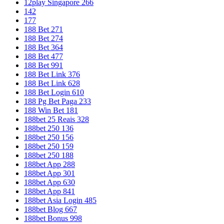
12play Singapore 266
142
177
188 Bet 271
188 Bet 274
188 Bet 364
188 Bet 477
188 Bet 991
188 Bet Link 376
188 Bet Link 628
188 Bet Login 610
188 Pg Bet Paga 233
188 Win Bet 181
188bet 25 Reais 328
188bet 250 136
188bet 250 156
188bet 250 159
188bet 250 188
188bet App 288
188bet App 301
188bet App 630
188bet App 841
188bet Asia Login 485
188bet Blog 667
188bet Bonus 998