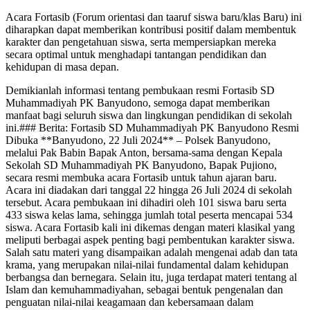
Acara Fortasib (Forum orientasi dan taaruf siswa baru/klas Baru) ini
diharapkan dapat memberikan kontribusi positif dalam membentuk
karakter dan pengetahuan siswa, serta mempersiapkan mereka
secara optimal untuk menghadapi tantangan pendidikan dan
kehidupan di masa depan.
Demikianlah informasi tentang pembukaan resmi Fortasib SD
Muhammadiyah PK Banyudono, semoga dapat memberikan
manfaat bagi seluruh siswa dan lingkungan pendidikan di sekolah
ini.### Berita: Fortasib SD Muhammadiyah PK Banyudono Resmi
Dibuka **Banyudono, 22 Juli 2024** – Polsek Banyudono,
melalui Pak Babin Bapak Anton, bersama-sama dengan Kepala
Sekolah SD Muhammadiyah PK Banyudono, Bapak Pujiono,
secara resmi membuka acara Fortasib untuk tahun ajaran baru.
Acara ini diadakan dari tanggal 22 hingga 26 Juli 2024 di sekolah
tersebut. Acara pembukaan ini dihadiri oleh 101 siswa baru serta
433 siswa kelas lama, sehingga jumlah total peserta mencapai 534
siswa. Acara Fortasib kali ini dikemas dengan materi klasikal yang
meliputi berbagai aspek penting bagi pembentukan karakter siswa.
Salah satu materi yang disampaikan adalah mengenai adab dan tata
krama, yang merupakan nilai-nilai fundamental dalam kehidupan
berbangsa dan bernegara. Selain itu, juga terdapat materi tentang al
Islam dan kemuhammadiyahan, sebagai bentuk pengenalan dan
penguatan nilai-nilai keagamaan dan kebersamaan dalam