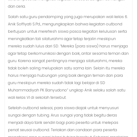
dan ceria.
Salah satu guru pendamping yang juga merupakan wali kelas 6.
Anik Soffiyati S.Pd., mengungkapkan bahwa kegiatan outbond
bertujuan untuk merefresh siswa pasca kegiatan kelulusan serta
meningkatkan tali silaturahmi agar tetap terjalin meskipun
mereka sudah lulus dari SD. “Mereka (para siswa) harus menjaga
agar tetap berkomunikasi dengan baik, antar sesama teman dan
guru. Karena sangat pentingnya menjaga silaturahmi, mereka
tidak boleh saling melupakan satu sama lain. Selain itu mereka
harus menjaga hubungan yang baik dengan teman dan para
guru meskipun mereka sudah tidak lagi belajar di SD
Muhammadiyah PK Banyudono” ungkap Anik selaku salah satu
wali kelas VI di sekolah tersebut.
Setelah outbond selesai, para siswa diajak untuk menyusuri
sungai dengan tubing. Arus sungai yang tidak begitu deras
menjadi daya tarik sendiri bagi para peserta untuk melepas
penat seusai outbond. Teriakan dan candaan para peserta