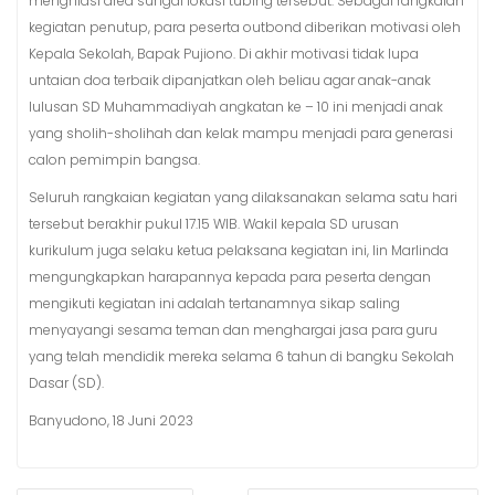
menghiasi area sungai lokasi tubing tersebut. Sebagai rangkaian
kegiatan penutup, para peserta outbond diberikan motivasi oleh
Kepala Sekolah, Bapak Pujiono. Di akhir motivasi tidak lupa
untaian doa terbaik dipanjatkan oleh beliau agar anak-anak
lulusan SD Muhammadiyah angkatan ke – 10 ini menjadi anak
yang sholih-sholihah dan kelak mampu menjadi para generasi
calon pemimpin bangsa.
Seluruh rangkaian kegiatan yang dilaksanakan selama satu hari
tersebut berakhir pukul 17.15 WIB. Wakil kepala SD urusan
kurikulum juga selaku ketua pelaksana kegiatan ini, Iin Marlinda
mengungkapkan harapannya kepada para peserta dengan
mengikuti kegiatan ini adalah tertanamnya sikap saling
menyayangi sesama teman dan menghargai jasa para guru
yang telah mendidik mereka selama 6 tahun di bangku Sekolah
Dasar (SD).
Banyudono, 18 Juni 2023