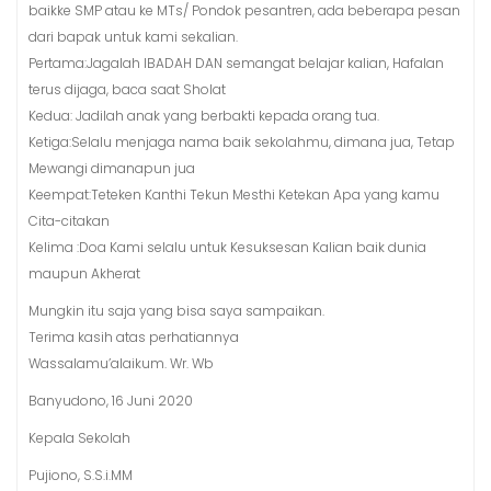
baikke SMP atau ke MTs/ Pondok pesantren, ada beberapa pesan
dari bapak untuk kami sekalian.
Pertama:Jagalah IBADAH DAN semangat belajar kalian, Hafalan
terus dijaga, baca saat Sholat
Kedua: Jadilah anak yang berbakti kepada orang tua.
Ketiga:Selalu menjaga nama baik sekolahmu, dimana jua, Tetap
Mewangi dimanapun jua
Keempat:Teteken Kanthi Tekun Mesthi Ketekan Apa yang kamu
Cita-citakan
Kelima :Doa Kami selalu untuk Kesuksesan Kalian baik dunia
maupun Akherat
Mungkin itu saja yang bisa saya sampaikan.
Terima kasih atas perhatiannya
Wassalamu’alaikum. Wr. Wb
Banyudono, 16 Juni 2020
Kepala Sekolah
Pujiono, S.S.i.MM