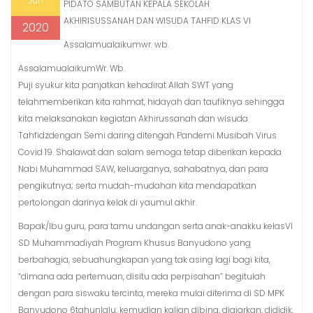
Jun
PIDATO SAMBUTAN KEPALA SEKOLAH
AKHIRISUSSANAH DAN WISUDA TAHFID KLAS VI
2020
Assalamualaikumwr. wb.
AssalamualaikumWr. Wb.
Puji syukur kita panjatkan kehadirat Allah SWT yang
telahmemberikan kita rahmat, hidayah dan taufiknya sehingga
kita melaksanakan kegiatan Akhirussanah dan wisuda
Tahfidzdengan Semi daring ditengah Pandemi Musibah Virus
Covid 19. Shalawat dan salam semoga tetap diberikan kepada
Nabi Muhammad SAW, keluarganya, sahabatnya, dan para
pengikutnya; serta mudah-mudahan kita mendapatkan
pertolongan darinya kelak di yaumul akhir.
Bapak/Ibu guru, para tamu undangan serta anak-anakku kelasVI
SD Muhammadiyah Program Khusus Banyudono yang
berbahagia, sebuahungkapan yang tak asing lagi bagi kita,
“dimana ada pertemuan, disitu ada perpisahan” begitulah
dengan para siswaku tercinta, mereka mulai diterima di SD MPK
Banyudono 6tahunlalu, kemudian kalian dibina, diajarkan, dididik,