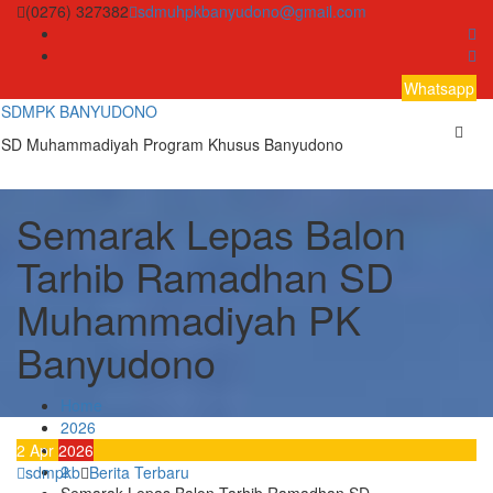
Skip
(0276) 327382
sdmuhpkbanyudono@gmail.com
to
content
Whatsapp
SDMPK BANYUDONO
SD Muhammadiyah Program Khusus Banyudono
Semarak Lepas Balon
Tarhib Ramadhan SD
Muhammadiyah PK
Banyudono
Home
2026
April
2
Apr
2026
2
sdmpkb
Berita Terbaru