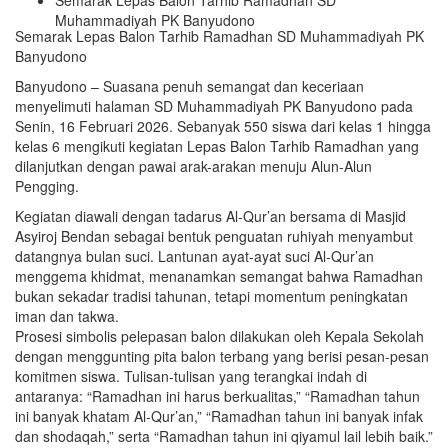
Semarak Lepas Balon Tarhib Ramadhan SD
Muhammadiyah PK Banyudono
Semarak Lepas Balon Tarhib Ramadhan SD Muhammadiyah PK
Banyudono
Banyudono – Suasana penuh semangat dan keceriaan
menyelimuti halaman SD Muhammadiyah PK Banyudono pada
Senin, 16 Februari 2026. Sebanyak 550 siswa dari kelas 1 hingga
kelas 6 mengikuti kegiatan Lepas Balon Tarhib Ramadhan yang
dilanjutkan dengan pawai arak-arakan menuju Alun-Alun
Pengging.
Kegiatan diawali dengan tadarus Al-Qur’an bersama di Masjid
Asyiroj Bendan sebagai bentuk penguatan ruhiyah menyambut
datangnya bulan suci. Lantunan ayat-ayat suci Al-Qur’an
menggema khidmat, menanamkan semangat bahwa Ramadhan
bukan sekadar tradisi tahunan, tetapi momentum peningkatan
iman dan takwa.
Prosesi simbolis pelepasan balon dilakukan oleh Kepala Sekolah
dengan menggunting pita balon terbang yang berisi pesan-pesan
komitmen siswa. Tulisan-tulisan yang terangkai indah di
antaranya: “Ramadhan ini harus berkualitas,” “Ramadhan tahun
ini banyak khatam Al-Qur’an,” “Ramadhan tahun ini banyak infak
dan shodaqah,” serta “Ramadhan tahun ini qiyamul lail lebih baik.”