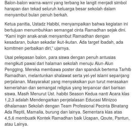
Balon-balon warna-warni yang terbang ke langit menjadi simbol
harapan dan tekad seluruh keluarga besar sekolah dalam
menyambut bulan penuh berkah.
Ketua panitia, Ustadz Habibi, menyampaikan bahwa kegiatan ini
bertujuan menumbuhkan semangat cinta Ramadhan sejak dini.
“Kami ingin anak-anak menyambut Ramadhan dengan
kesadaran, bukan sekadar ikut-ikutan. Ada target ibadah, ada
komitmen perbaikan diri,” ujarnya.
Usai pelepasan balon, para siswa dengan penuh antusias
mengikuti pawai dari halaman sekolah menuju Alun-Alun
Pengging. Mereka membawa poster dan spanduk bertema Tarhib
Ramadhan, melantunkan shalawat serta yel-yel islami sepanjang
perjalanan. Masyarakat yang menyaksikan pun turut merasakan
kemeriahan dan semangat religius yang terpancar dari barisan
siswa. Masih Menurut Ust. habibi Season Kedua nanti Acara klas
1,2,3 adalah Mendengarkan penjelalasan Educasi Minizoo
dihalamaan Sekolah dengan Team Profesional Pecinta Binatang
Ada Reptil, Mamalia, burung dan lainya. Sementara klas atas
4,5,6 membuatk Kontek Ramadhan baik Ucapan, Qoute, Pantun,
atau Lainya.