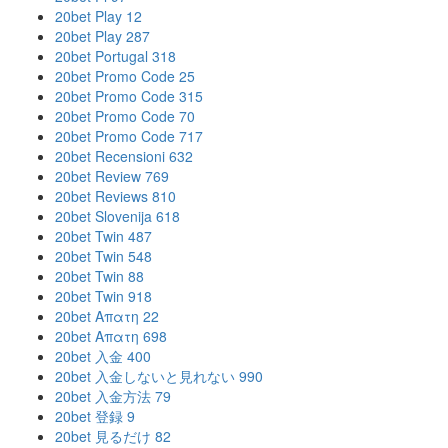
20bet Play 12
20bet Play 287
20bet Portugal 318
20bet Promo Code 25
20bet Promo Code 315
20bet Promo Code 70
20bet Promo Code 717
20bet Recensioni 632
20bet Review 769
20bet Reviews 810
20bet Slovenija 618
20bet Twin 487
20bet Twin 548
20bet Twin 88
20bet Twin 918
20bet Απατη 22
20bet Απατη 698
20bet 入金 400
20bet 入金しないと見れない 990
20bet 入金方法 79
20bet 登録 9
20bet 見るだけ 82