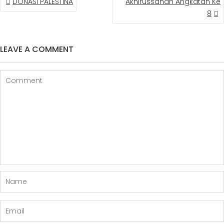
DONASI PALESTINA
Akhirussanah Angkatan Ke
NAVIGATION
8
LEAVE A COMMENT