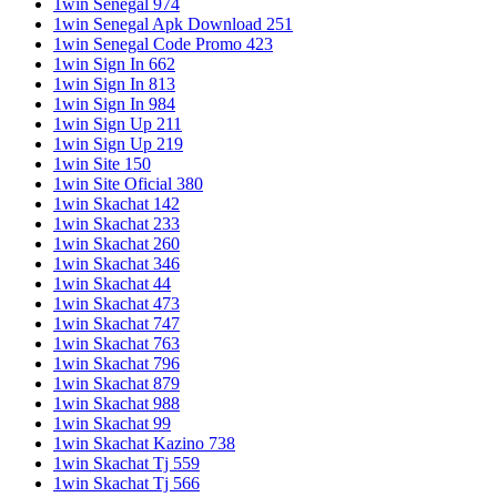
1win Senegal 974
1win Senegal Apk Download 251
1win Senegal Code Promo 423
1win Sign In 662
1win Sign In 813
1win Sign In 984
1win Sign Up 211
1win Sign Up 219
1win Site 150
1win Site Oficial 380
1win Skachat 142
1win Skachat 233
1win Skachat 260
1win Skachat 346
1win Skachat 44
1win Skachat 473
1win Skachat 747
1win Skachat 763
1win Skachat 796
1win Skachat 879
1win Skachat 988
1win Skachat 99
1win Skachat Kazino 738
1win Skachat Tj 559
1win Skachat Tj 566