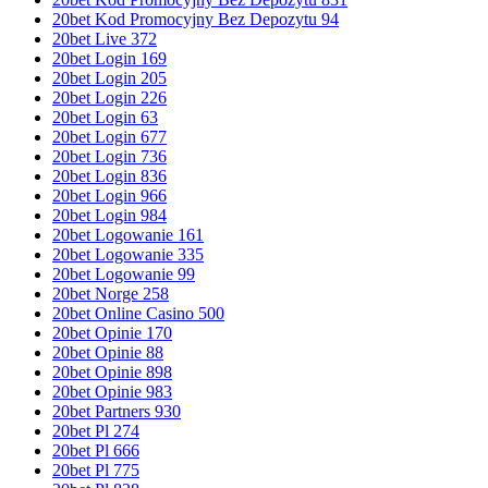
20bet Kod Promocyjny Bez Depozytu 94
20bet Live 372
20bet Login 169
20bet Login 205
20bet Login 226
20bet Login 63
20bet Login 677
20bet Login 736
20bet Login 836
20bet Login 966
20bet Login 984
20bet Logowanie 161
20bet Logowanie 335
20bet Logowanie 99
20bet Norge 258
20bet Online Casino 500
20bet Opinie 170
20bet Opinie 88
20bet Opinie 898
20bet Opinie 983
20bet Partners 930
20bet Pl 274
20bet Pl 666
20bet Pl 775