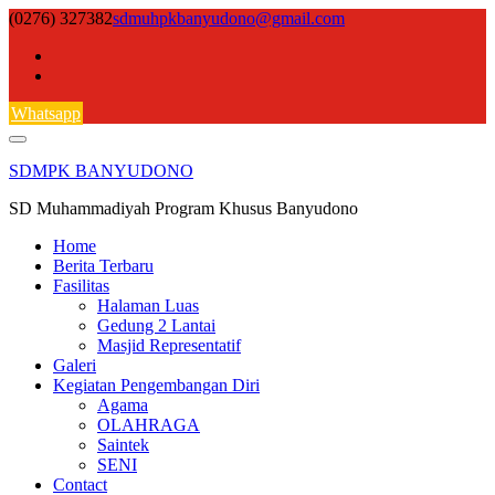
Skip
(0276) 327382
sdmuhpkbanyudono@gmail.com
to
content
Whatsapp
SDMPK BANYUDONO
SD Muhammadiyah Program Khusus Banyudono
Home
Berita Terbaru
Fasilitas
Halaman Luas
Gedung 2 Lantai
Masjid Representatif
Galeri
Kegiatan Pengembangan Diri
Agama
OLAHRAGA
Saintek
SENI
Contact