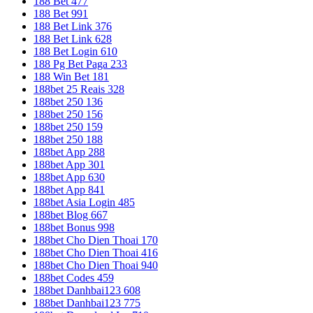
188 Bet 477
188 Bet 991
188 Bet Link 376
188 Bet Link 628
188 Bet Login 610
188 Pg Bet Paga 233
188 Win Bet 181
188bet 25 Reais 328
188bet 250 136
188bet 250 156
188bet 250 159
188bet 250 188
188bet App 288
188bet App 301
188bet App 630
188bet App 841
188bet Asia Login 485
188bet Blog 667
188bet Bonus 998
188bet Cho Dien Thoai 170
188bet Cho Dien Thoai 416
188bet Cho Dien Thoai 940
188bet Codes 459
188bet Danhbai123 608
188bet Danhbai123 775