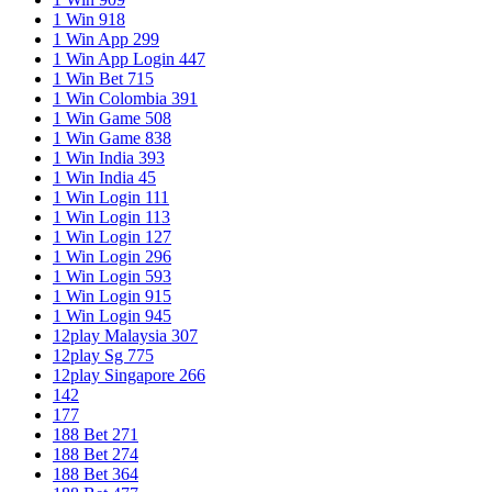
1 Win 918
1 Win App 299
1 Win App Login 447
1 Win Bet 715
1 Win Colombia 391
1 Win Game 508
1 Win Game 838
1 Win India 393
1 Win India 45
1 Win Login 111
1 Win Login 113
1 Win Login 127
1 Win Login 296
1 Win Login 593
1 Win Login 915
1 Win Login 945
12play Malaysia 307
12play Sg 775
12play Singapore 266
142
177
188 Bet 271
188 Bet 274
188 Bet 364