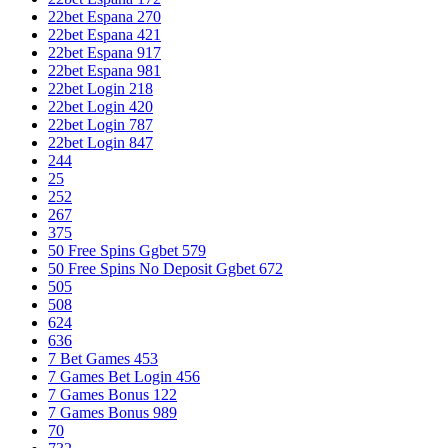
22bet Espana 270
22bet Espana 421
22bet Espana 917
22bet Espana 981
22bet Login 218
22bet Login 420
22bet Login 787
22bet Login 847
244
25
252
267
375
50 Free Spins Ggbet 579
50 Free Spins No Deposit Ggbet 672
505
508
624
636
7 Bet Games 453
7 Games Bet Login 456
7 Games Bonus 122
7 Games Bonus 989
70