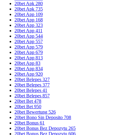
20bet Apk 280
20bet Apk 735
20bet App 109
20bet App 168
20bet App 323
20bet App 411
20bet App 544
20bet App 557
20bet App 579
20bet App 679
20bet App 813
20bet App 83
20bet App 834
20bet App 920
20bet Belepes 327
20bet Belepes 377
20bet Belepes 41
20bet Belepes 857
20bet Bet 478
20bet Bet 950
20bet Bewertung 526
20bet Bono Sin Deposito 708
20bet Bonus 61
20bet Bonus Bez Depozytu 265
20bet Bonus Bez Depozytu 606