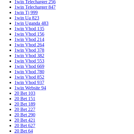
1win Telecharger 256
1win Telecharger 847
1win Tj 999
1win Ua 823
1win Uganda 483
1win Vhod 135
1win Vhod 156
1win Vhod 214
1win Vhod 264
1win Vhod 378
1win Vhod 382
1win Vhod 553
1win Vhod 669
1win Vhod 780
1win Vhod 852
1win Vhod 937
1win Website 94
20 Bet 103
20 Bet 151
20 Bet 189
20 Bet 227
20 Bet 290
20 Bet 421
20 Bet 627
20 Bet 64