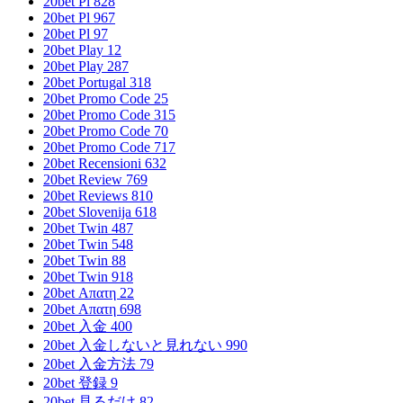
20bet Pl 828
20bet Pl 967
20bet Pl 97
20bet Play 12
20bet Play 287
20bet Portugal 318
20bet Promo Code 25
20bet Promo Code 315
20bet Promo Code 70
20bet Promo Code 717
20bet Recensioni 632
20bet Review 769
20bet Reviews 810
20bet Slovenija 618
20bet Twin 487
20bet Twin 548
20bet Twin 88
20bet Twin 918
20bet Απατη 22
20bet Απατη 698
20bet 入金 400
20bet 入金しないと見れない 990
20bet 入金方法 79
20bet 登録 9
20bet 見るだけ 82