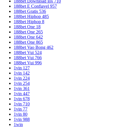
188bet Download Ios 710
188bet E Confiavel 957
188bet Gratis 536
188bet Hiphop 485
188bet Hiphop 8
188bet One 18
188bet One 265
188bet One 642
188bet One 865
188bet Vao Bong 462
188bet Vui 524
188bet Vui 766
188bet Vui 996
1vin 127
1vin 142
1vin 224
1vin 254
1vin 361
1vin 447
1vin 678
1vin 710
1vin 77
1vin 80
1vin 988
1win