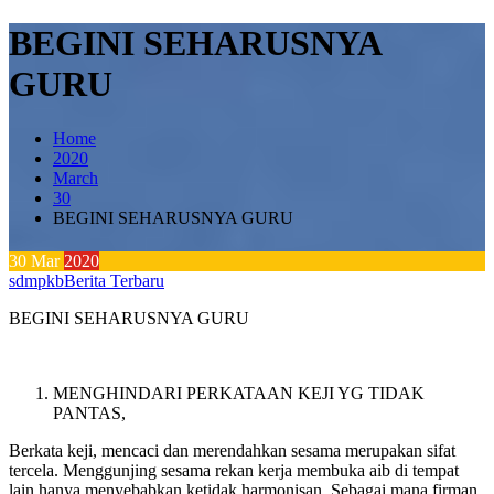
BEGINI SEHARUSNYA
GURU
Home
2020
March
30
BEGINI SEHARUSNYA GURU
30
Mar
2020
sdmpkb
Berita Terbaru
BEGINI SEHARUSNYA GURU
MENGHINDARI PERKATAAN KEJI YG TIDAK
PANTAS,
Berkata keji, mencaci dan merendahkan sesama merupakan sifat
tercela. Menggunjing sesama rekan kerja membuka aib di tempat
lain hanya menyebabkan ketidak harmonisan. Sebagai mana firman