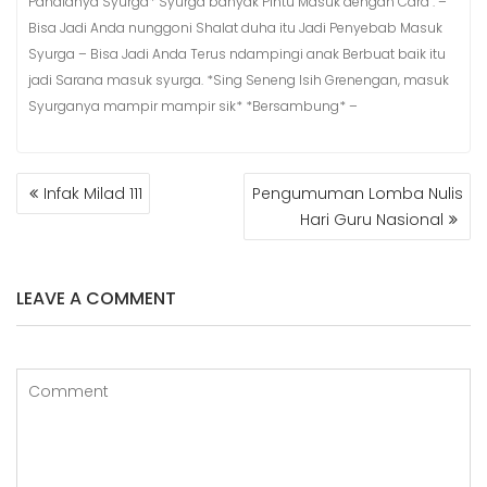
Pahalanya Syurga* Syurga banyak Pintu Masuk dengan Cara : –
Bisa Jadi Anda nunggoni Shalat duha itu Jadi Penyebab Masuk
Syurga – Bisa Jadi Anda Terus ndampingi anak Berbuat baik itu
jadi Sarana masuk syurga. *Sing Seneng Isih Grenengan, masuk
Syurganya mampir mampir sik* *Bersambung* –
POST
Infak Milad 111
Pengumuman Lomba Nulis
NAVIGATION
Hari Guru Nasional
LEAVE A COMMENT