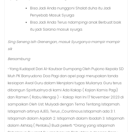
Bisa Jadi Anda nunggoni Shalat duha itu Jadi
Penyebab Masuk Syurga
Bisa Jadi Anda Terus ndampingi anak Berbuat baik
itu jadi Sarana masuk syurga.
Sing Seneng Isih Grenengan, masuk Syurganya mampir mampir
sik
Bersambung
-Yang Kudapat Dari Al-Kautsar Gumpang Oleh Pujiono Kepala SD
Muh PK Banyudono Doa Pagi dan apel pagi merupakan tanda
kesiapan Awal Guru dalam Menjalani tugas Mulianya. Guru terus
dibangun Spiritualnya di kami Ada Kakap ( Kajian Kamis Pagi)
dan Ramen ( Rabu Mengaji ) – Kakap Hari Ini 17 November 2023 di
sampaikan Oleh Ust. Mulyadi dengan Tema Tentang Istiqamah.
Istiqamah artinya AJEG, Terus ,.Countinous.Istiqamah ada 3: 1.
Istiqamah dalam Aqidah 2. Istiqamah dalam Ibadah 3. Istiqamah
dalam Akhlaq ( Perilaku) Budi pekerti *Orang yang istiqamah