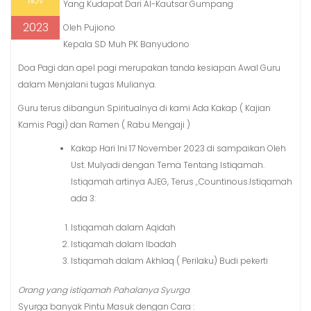
Nov
Yang Kudapat Dari Al-Kautsar Gumpang
2023
Oleh Pujiono
Kepala SD Muh PK Banyudono
Doa Pagi dan apel pagi merupakan tanda kesiapan Awal Guru
dalam Menjalani tugas Mulianya.
Guru terus dibangun Spiritualnya di kami Ada Kakap ( Kajian
Kamis Pagi) dan Ramen ( Rabu Mengaji )
Kakap Hari Ini 17 November 2023 di sampaikan Oleh
Ust. Mulyadi dengan Tema Tentang Istiqamah.
Istiqamah artinya AJEG, Terus ,.Countinous.Istiqamah
ada 3:
Istiqamah dalam Aqidah
Istiqamah dalam Ibadah
Istiqamah dalam Akhlaq ( Perilaku) Budi pekerti
Orang yang istiqamah Pahalanya Syurga
Syurga banyak Pintu Masuk dengan Cara :